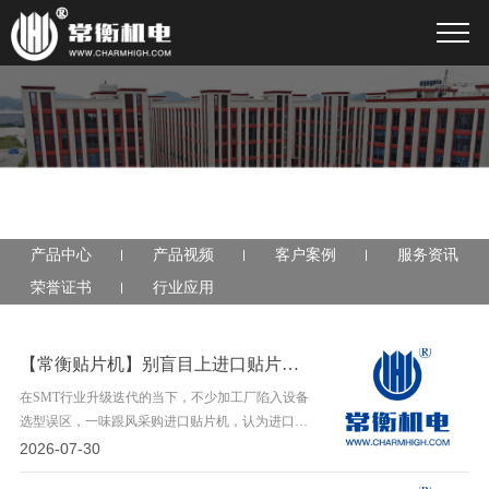
产品中心
产品视频
客户案例
服务资讯
荣誉证书
行业应用
【常衡贴片机】别盲目上进口贴片机！SMT工厂90%订单国产高端机完全够用
在SMT行业升级迭代的当下，不少加工厂陷入设备
选型误区，一味跟风采购进口贴片机，认为进口设
备性能更强、生产更稳定。实则不然，结合工厂的
2026-07-30
订单结构与运营成本来看，90%的常规生产场景，