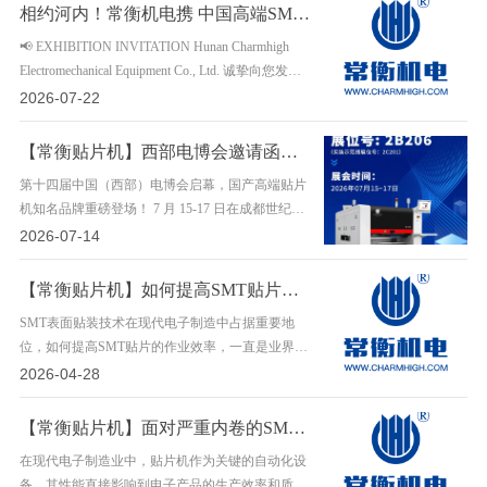
国产……
相约河内！常衡机电携 中国高端SMT 贴片机登陆 NEPCON VIETNAM，展位 C17 等候您
📢 EXHIBITION INVITATION Hunan Charmhigh
Electromechanical Equipment Co., Ltd. 诚挚向您发出
观展邀请！ 2026 NEPCON VIETNAM 越南国际电
2026-07-22
子生产设备展 即将在越南河内盛大启幕！ ……
【常衡贴片机】西部电博会邀请函｜常衡机电携高端国产 SMT 贴片机亮相成都，诚邀莅临 2B206 展位
第十四届中国（西部）电博会启幕，国产高端贴片
机知名品牌重磅登场！ 7 月 15-17 日在成都世纪城
新国际会展中心，常衡机电携各款畅销机型、智能
2026-07-14
整线解决方案亮相展会。 以硬核国产智造实力，
……
【常衡贴片机】如何提高SMT贴片的作业效率
SMT表面贴装技术在现代电子制造中占据重要地
位，如何提高SMT贴片的作业效率，一直是业界关
注的焦点。作业效率的提升不仅关乎生产成本，更
2026-04-28
直接关系到企业的市场竞争力。下面常衡机电就从
几个方……
【常衡贴片机】面对严重内卷的SMT加工业国产贴片机怎样弯道超车
在现代电子制造业中，贴片机作为关键的自动化设
备，其性能直接影响到电子产品的生产效率和质