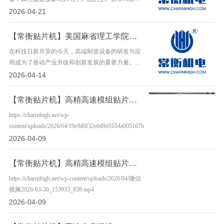
量。常衡SMT智能高速贴片机凭借其卓越的贴装精
2026-04-21
度和速度，已经成为国产贴片机中的佼佼者。它不
仅能……
【常衡贴片机】美国麻省理工学院都在用常衡贴片机做产品研发
在科技日新月异的今天，高端制造设备的研发与应
用成为了推动产业升级和创新发展的重要力量。湖
南常衡机电，作为一家专注于SMT高端贴片机生产
2026-04-14
的厂家，以其卓越的技术和品质，赢得了国内外众
多……
【常衡贴片机】高精高速模组贴片机TC06-杭州客户
https://charmhigh.net/wp-
content/uploads/2026/04/19e9d0f32e0d9d1654a005167bf1a534.mp4
2026-04-09
【常衡贴片机】高精高速模组贴片机TC06-长沙客户
https://charmhigh.net/wp-content/uploads/2026/04/微信
视频2026-03-30_153933_859.mp4
2026-04-09