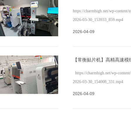
https://charmhigh.net/wp-conte
2026-03-30_153933_859.mp4
2026-04-09
https://charmhigh.net/wp-conte
2026-03-30_154008_331.mp4
2026-04-09