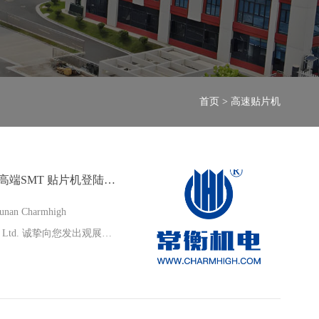
首页
> 高速贴片机
相约河内！常衡机电携 中国高端SMT 贴片机登陆 NEPCON VIETNAM，展位 C17 等候您
nan Charmhigh
t Co., Ltd. 诚挚向您发出观展邀
…