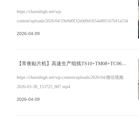
https://charmhigh.net/wp-
content/uploads/2026/04/19e9d0f32e0d9d1654a005167bf1a534.mp4
2026-04-09
【常衡贴片机】高速生产组线TS10+TM08+TC06—东莞客户
https://charmhigh.net/wp-content/uploads/2026/04/微信视频
2026-03-30_153725_807.mp4
2026-04-09