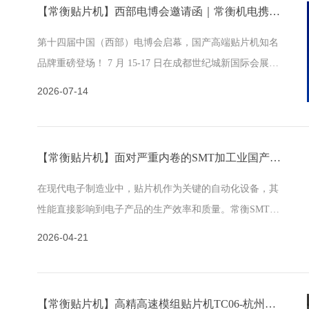
【常衡贴片机】西部电博会邀请函｜常衡机电携高端国产 SMT 贴片机亮相成都，诚邀莅临 2B206 展位
第十四届中国（西部）电博会启幕，国产高端贴片机知名
品牌重磅登场！ 7 月 15-17 日在成都世纪城新国际会展中
心，常衡机电携各款畅销机型、智能整线解决方案亮相展
2026-07-14
会。 以硬核国产智造实力，……
【常衡贴片机】面对严重内卷的SMT加工业国产贴片机怎样弯道超车
在现代电子制造业中，贴片机作为关键的自动化设备，其
性能直接影响到电子产品的生产效率和质量。常衡SMT智
能高速贴片机凭借其卓越的贴装精度和速度，已经成为国
2026-04-21
产贴片机中的佼佼者。它不仅能……
【常衡贴片机】高精高速模组贴片机TC06-杭州客户