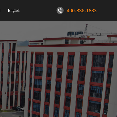
400-836-1883
们
English