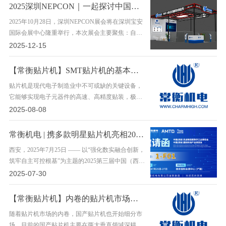
国产……
2025深圳NEPCON｜一起探讨中国中国国产SMT智能智造未来
2025年10月28日，深圳NEPCON展会将在深圳宝安
国际会展中心隆重举行，本次展会主要聚焦：自动
化、机器人、AI、物联网、半导体封测、汽车电
2025-12-15
子、柔性显示等前沿领域，是展现与宣传中国电子
智能智……
【常衡贴片机】SMT贴片机的基本操作步骤
贴片机是现代电子制造业中不可或缺的关键设备，
它能够实现电子元器件的高速、高精度贴装，极大
地提高了生产效率。为了确保生产过程的顺利进
2025-08-08
行，贴片机操作需要遵循一系列基本步骤。下面常
衡机……
常衡机电 | 携多款明星贴片机亮相2025第三届中国（西安）先进制造暨数字工业博览会、国防科技产业博览会
西安，2025年7月25日 —— 以“强化数实融合创新，
筑牢自主可控根基”为主题的2025第三届中国（西
安）先进制造暨数字工业博览会、国防科技产业博
2025-07-30
览会，今日在西安国际会展中心隆重举行。 常衡
机……
【常衡贴片机】内卷的贴片机市场怎么垂直破冰
随着贴片机市场的内卷，国产贴片机也开始细分市
场，目前的国产贴片机主要在两大垂直领域深耕。