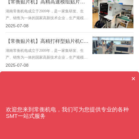
【常衡贴片机】高精高速模组贴片机TC06—深圳客户
湖南常衡机电成立于2009年，是一家集研发、生
产、销售为一体的国家高新技术企业，生产规模约
40000平方米，专注于贴片机的研发与智能制造领
2025-07-08
域，目前主要有高速贴片机、高精泛用贴片机、高
速高……
【常衡贴片机】高精打样型贴片机CHM551—佛山客户
湖南常衡机电成立于2009年，是一家集研发、生
产、销售为一体的国家高新技术企业，生产规模约
40000平方米，专注于贴片机的研发与智能制造领
2025-07-08
域，目前主要有高速贴片机、高精泛用贴片机、高
×
速高……
1
2
>
共 2 页
欢迎您来到常衡机电，我们可为您提供专业的各种
SMT一站式服务
湖南常衡机电有限公司
电 话：
400-836-1883
地 址：长沙市高新区明湖路392号-常衡机电