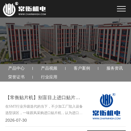
产品中心
产品视频
客户案例
服务资讯
荣誉证书
行业应用
【常衡贴片机】别盲目上进口贴片机！SMT工厂90%订单国产高端机完全够用
在SMT行业升级迭代的当下，不少加工厂陷入设备
选型误区，一味跟风采购进口贴片机，认为进口设
备性能更强、生产更稳定。实则不然，结合工厂的
2026-07-30
订单结构与运营成本来看，90%的常规生产场景，