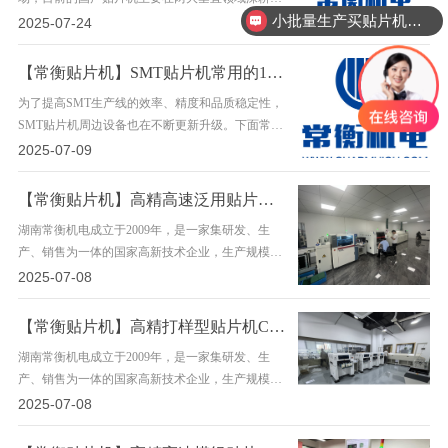
小批量生产买贴片机划算吗？
其一是专机专用贴片机领域，这类贴片机主要针对
2025-07-24
特定应用场景进行优化设计，如LED贴片灯条灯板
的……
【常衡贴片机】SMT贴片机常用的12种周边设备及其功能(一)
为了提高SMT生产线的效率、精度和品质稳定性，
SMT贴片机周边设备也在不断更新升级。下面常衡
贴片机就给大家分析一下SMT贴片机常用的12种周
2025-07-09
边设备及其功能。 一、上板机： 上板机又称送板机
或……
【常衡贴片机】高精高速泛用贴片机TS10—温州客户
湖南常衡机电成立于2009年，是一家集研发、生
产、销售为一体的国家高新技术企业，生产规模约
40000平方米，专注于贴片机的研发与智能制造领
2025-07-08
域，目前主要有高速贴片机、高精泛用贴片机、高
速高……
【常衡贴片机】高精打样型贴片机CHM551—浙江客户
湖南常衡机电成立于2009年，是一家集研发、生
产、销售为一体的国家高新技术企业，生产规模约
40000平方米，专注于贴片机的研发与智能制造领
2025-07-08
域，目前主要有高速贴片机、高精泛用贴片机、高
速高……