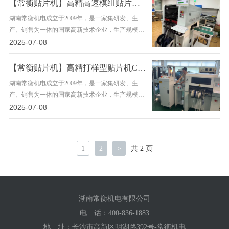
【常衡贴片机】高精高速模组贴片机TC06—深圳客户
湖南常衡机电成立于2009年，是一家集研发、生
产、销售为一体的国家高新技术企业，生产规模约
40000平方米，专注于贴片机的研发与智能制造领
2025-07-08
域，目前主要有高速贴片机、高精泛用贴片机、高
速高……
【常衡贴片机】高精打样型贴片机CHM551—佛山客户
湖南常衡机电成立于2009年，是一家集研发、生
产、销售为一体的国家高新技术企业，生产规模约
40000平方米，专注于贴片机的研发与智能制造领
2025-07-08
域，目前主要有高速贴片机、高精泛用贴片机、高
速高……
1
2
>
共 2 页
湖南常衡机电有限公司
电 话：
400-836-1883
地 址：长沙市高新区明湖路392号-常衡机电