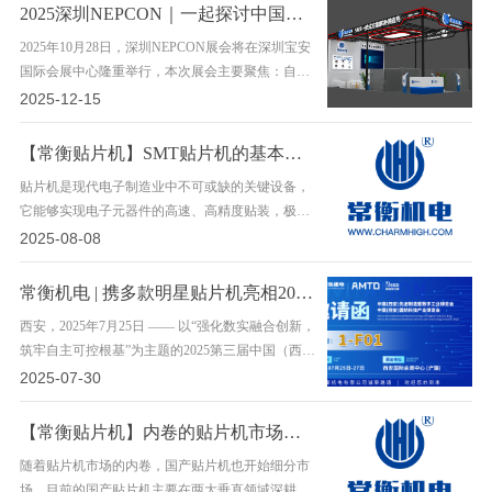
国产……
2025深圳NEPCON｜一起探讨中国中国国产SMT智能智造未来
2025年10月28日，深圳NEPCON展会将在深圳宝安
国际会展中心隆重举行，本次展会主要聚焦：自动
化、机器人、AI、物联网、半导体封测、汽车电
2025-12-15
子、柔性显示等前沿领域，是展现与宣传中国电子
智能智……
【常衡贴片机】SMT贴片机的基本操作步骤
贴片机是现代电子制造业中不可或缺的关键设备，
它能够实现电子元器件的高速、高精度贴装，极大
地提高了生产效率。为了确保生产过程的顺利进
2025-08-08
行，贴片机操作需要遵循一系列基本步骤。下面常
衡机……
常衡机电 | 携多款明星贴片机亮相2025第三届中国（西安）先进制造暨数字工业博览会、国防科技产业博览会
西安，2025年7月25日 —— 以“强化数实融合创新，
筑牢自主可控根基”为主题的2025第三届中国（西
安）先进制造暨数字工业博览会、国防科技产业博
2025-07-30
览会，今日在西安国际会展中心隆重举行。 常衡
机……
【常衡贴片机】内卷的贴片机市场怎么垂直破冰
随着贴片机市场的内卷，国产贴片机也开始细分市
场，目前的国产贴片机主要在两大垂直领域深耕。