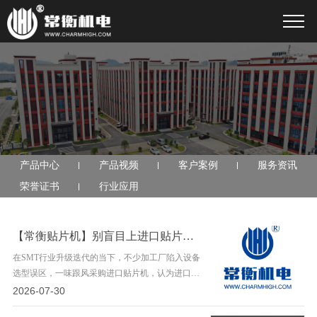
产品中心
产品视频
客户案例
服务资讯
荣誉证书
行业应用
【常衡贴片机】别盲目上进口贴片机！SMT工厂90%订单国产高端机完全够用
在SMT行业升级迭代的当下，不少加工厂陷入设备
选型误区，一味跟风采购进口贴片机，认为进口设
备性能更强、生产更稳定。实则不然，结合工厂的
2026-07-30
订单结构与运营成本来看，90%的常规生产场景，