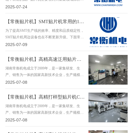
其一是专机专用贴片机领域，这类贴片机主要针对
2025-07-24
特定应用场景进行优化设计，如LED贴片灯条灯板
的……
【常衡贴片机】SMT贴片机常用的12种周边设备及其功能(一)
为了提高SMT生产线的效率、精度和品质稳定性，
SMT贴片机周边设备也在不断更新升级。下面常衡
贴片机就给大家分析一下SMT贴片机常用的12种周
2025-07-09
边设备及其功能。 一、上板机： 上板机又称送板机
或……
【常衡贴片机】高精高速泛用贴片机TS10—温州客户
湖南常衡机电成立于2009年，是一家集研发、生
产、销售为一体的国家高新技术企业，生产规模约
40000平方米，专注于贴片机的研发与智能制造领
2025-07-08
域，目前主要有高速贴片机、高精泛用贴片机、高
速高……
【常衡贴片机】高精打样型贴片机CHM551—浙江客户
湖南常衡机电成立于2009年，是一家集研发、生
产、销售为一体的国家高新技术企业，生产规模约
40000平方米，专注于贴片机的研发与智能制造领
2025-07-08
域，目前主要有高速贴片机、高精泛用贴片机、高
速高……