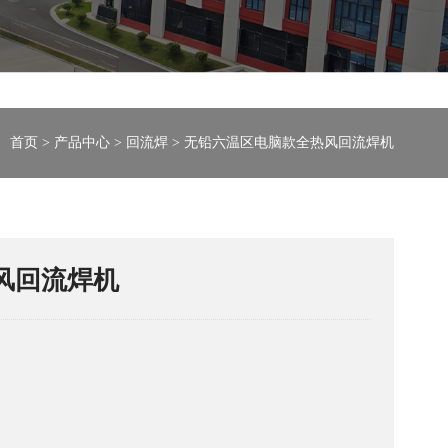
首页
>
产品中心
>
回流焊
> 无铅六温区电脑款全热风回流焊机
风回流焊机