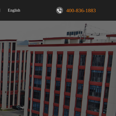
400-836-1883
们
English