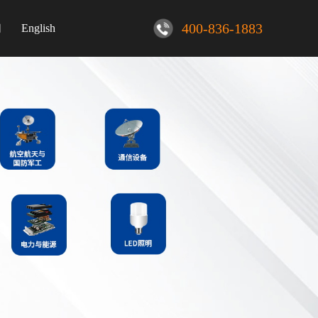
400-836-1883
们
English