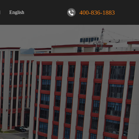
400-836-1883
们
English