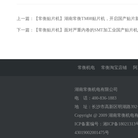
上一篇：【常衡贴片机】湖南常衡TM08贴片机，开启国产贴片
下一篇：【常衡贴片机】面对严重内卷的SMT加工业国产贴片
常衡机电
常衡淘宝店铺
阿
湖南常衡机电有限公司
电 话：
400-836-1883
地 址：长沙市高新区明湖路392
Copyright @ 2009 湖南常衡
ICP备案编号：湘ICP备18021313号
43019002001475号