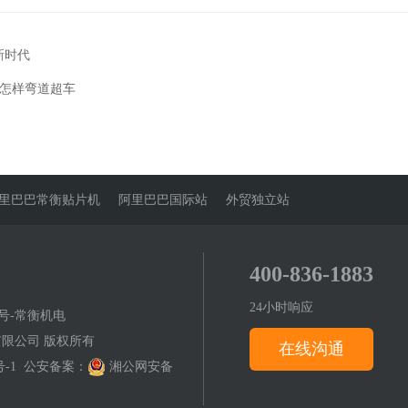
新时代
机怎样弯道超车
里巴巴常衡贴片机
阿里巴巴国际站
外贸独立站
400-836-1883
24小时响应
号-常衡机电
机电有限公司 版权所有
在线沟通
-1
公安备案：
湘公网安备